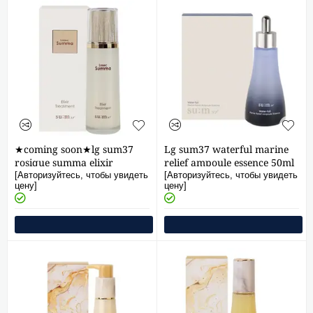
★coming soon★lg sum37
Lg sum37 waterful marine
rosique summa elixir
relief ampoule essence 50ml
treatment 150ml
[Авторизуйтесь, чтобы увидеть
[Авторизуйтесь, чтобы увидеть
цену]
цену]