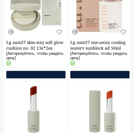
Lg sum37 skin-stay soft glow
Lg sum37 sun-away cooling
cushion no. 02 13g*2ea
watery sunblock ad 50ml
(main product + refill)
[Авторизуйтесь, чтобы увидеть
[Авторизуйтесь, чтобы увидеть
цену]
цену]