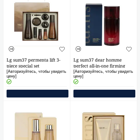
Lg sum37 permenta lift 3-
Lg sum37 dear homme
piece special set
perfect all-in-one firming
serum 110ml
[Авторизуйтесь, чтобы увидеть
[Авторизуйтесь, чтобы увидеть
цену]
цену]