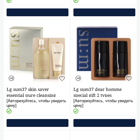
Lg sum37 skin saver
Lg sum37 dear homme
essential pure cleansing
special gift 2 types
water 400ml special set
(25ml+25ml) [not for sale]
[Авторизуйтесь, чтобы увидеть
[Авторизуйтесь, чтобы увидеть
цену]
цену]
(+foam 100ml)