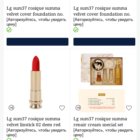
Lg sum37 rosique summa
Lg sum37 rosique summa
velvet cover foundation no.
velvet cover foundation no.
02 30ml
01 30ml
[Авторизуйтесь, чтобы увидеть
[Авторизуйтесь, чтобы увидеть
цену]
цену]
Lg sum37 rosique summa
Lg sum37 rosique summa
velvet lipstick 02 deep red
repair cream special set
3.6g
(50ml+50ml)
[Авторизуйтесь, чтобы увидеть
[Авторизуйтесь, чтобы увидеть
цену]
цену]