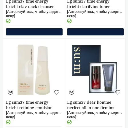
Lg sum37 time energy
Lg sum37 time energy
bright clay pack cleanser
bright clarifying toner
150ml
170ml
[Авторизуйтесь, чтобы увидеть
[Авторизуйтесь, чтобы увидеть
цену]
цену]
Lg sum37 time energy
Lg sum37 dear homme
bright refining emulsion
perfect all-in-one firming
120ml
serum special set
[Авторизуйтесь, чтобы увидеть
[Авторизуйтесь, чтобы увидеть
цену]
цену]