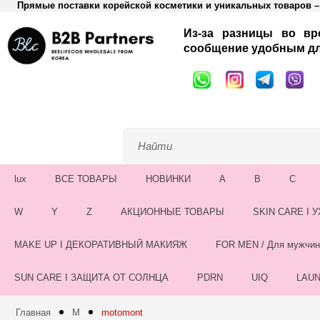
Прямые поставки корейской косметики и уникальных товаров – 
Из-за разницы во вр
сообщение удобным дл
lux
ВСЕ ТОВАРЫ
НОВИНКИ
A
B
C
W
Y
Z
АКЦИОННЫЕ ТОВАРЫ
SKIN CARE I 
MAKE UP I ДЕКОРАТИВНЫЙ МАКИЯЖ
FOR MEN / Для мужчин
SUN CARE I ЗАЩИТА ОТ СОЛНЦА
PDRN
UIQ
LAU
Главная
M
motomont