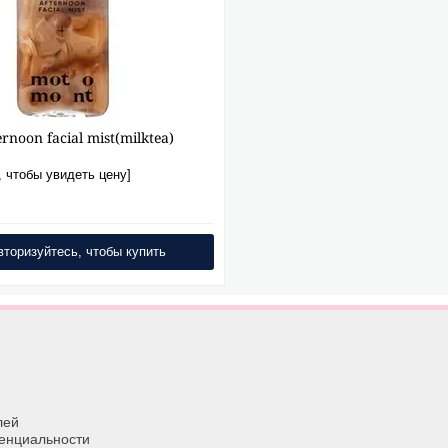
rnoon facial mist(milktea)
, чтобы увидеть цену]
вторизуйтесь, чтобы купить
лей
енциальности