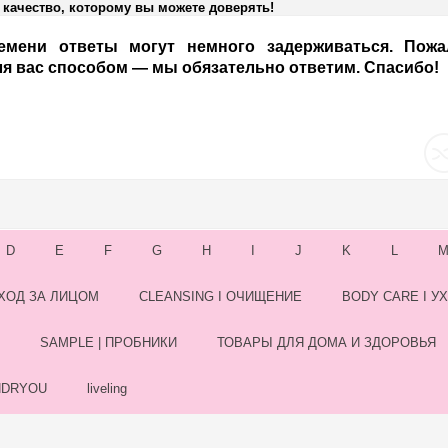
качество, которому вы можете доверять!
емени ответы могут немного задерживаться. Пожал
я вас способом — мы обязательно ответим. Спасибо!
D
E
F
G
H
I
J
K
L
УХОД ЗА ЛИЦОМ
CLEANSING I ОЧИЩЕНИЕ
BODY CARE I У
SAMPLE | ПРОБНИКИ
ТОВАРЫ ДЛЯ ДОМА И ЗДОРОВЬЯ
NDRYOU
liveling