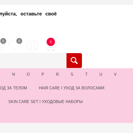
уйста, оставьте своё
0
0
0
M
N
O
P
R
S
T
U
V
ХОД ЗА ТЕЛОМ
HAIR CARE I УХОД ЗА ВОЛОСАМИ
SKIN CARE SET I УХОДОВЫЕ НАБОРЫ