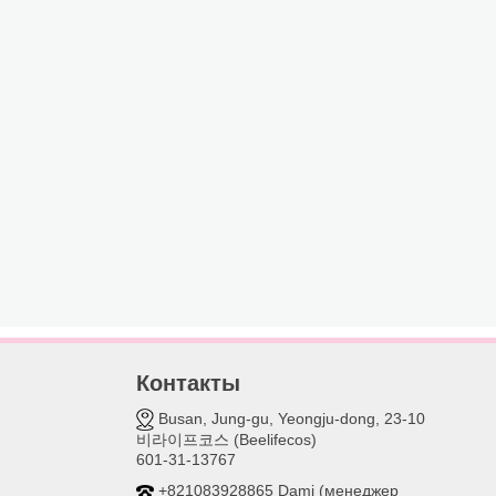
Контакты
Busan, Jung-gu, Yeongju-dong, 23-10
비라이프코스 (Beelifecos)
601-31-13767
+821083928865 Dami (менеджер