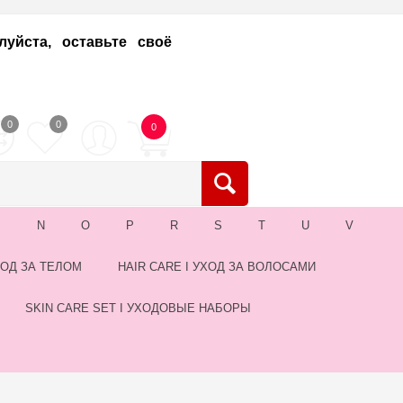
уйста, оставьте своё
0
0
0
M
N
O
P
R
S
T
U
V
ХОД ЗА ТЕЛОМ
HAIR CARE I УХОД ЗА ВОЛОСАМИ
SKIN CARE SET I УХОДОВЫЕ НАБОРЫ