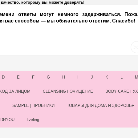
качество, которому вы можете доверять!
емени ответы могут немного задерживаться. Пожал
я вас способом — мы обязательно ответим. Спасибо!
D
E
F
G
H
I
J
K
L
УХОД ЗА ЛИЦОМ
CLEANSING I ОЧИЩЕНИЕ
BODY CARE I У
SAMPLE | ПРОБНИКИ
ТОВАРЫ ДЛЯ ДОМА И ЗДОРОВЬЯ
NDRYOU
liveling